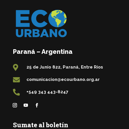
Paraná – Argentina

25 de Junio 822, Paraná, Entre Ríos

comunicacion@ecourbano.org.ar

+549 343 443-8247
Sumate al boletín