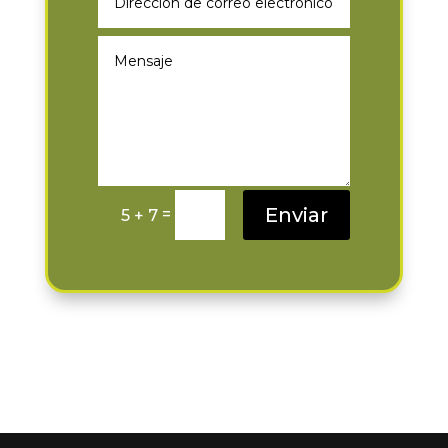
Enviar
=
5 + 7