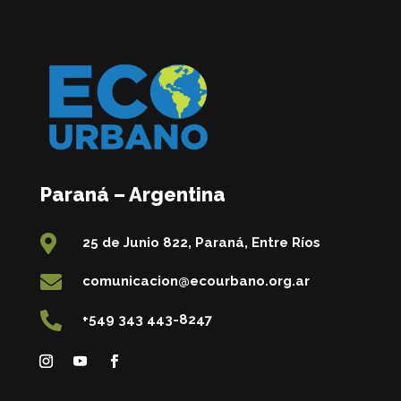
Paraná – Argentina

25 de Junio 822, Paraná, Entre Ríos

comunicacion@ecourbano.org.ar

+549 343 443-8247