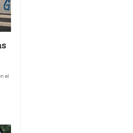
as
n el
s