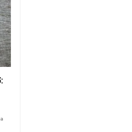
:
y
ja