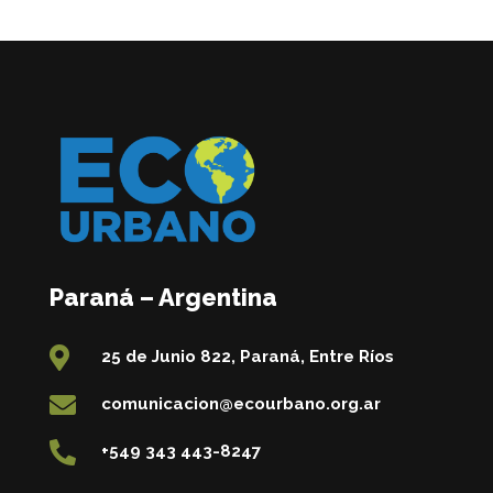
Paraná – Argentina

25 de Junio 822, Paraná, Entre Ríos

comunicacion@ecourbano.org.ar

+549 343 443-8247