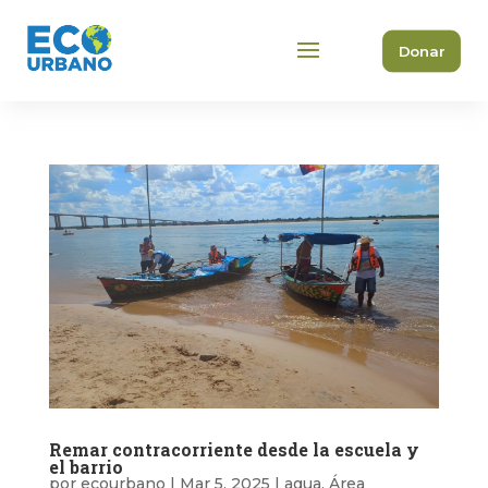
Donar
Remar contracorriente desde la escuela y
el barrio
por
ecourbano
|
Mar 5, 2025
|
agua
,
Área