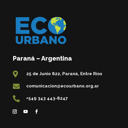
Paraná – Argentina

25 de Junio 822, Paraná, Entre Ríos

comunicacion@ecourbano.org.ar

+549 343 443-8247